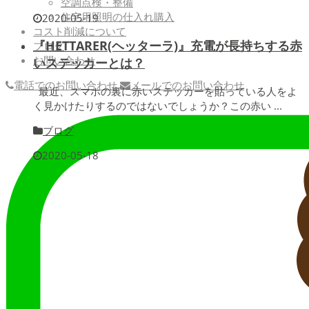
空調点検・整備
住宅用照明の仕入れ購入
2020-05-19
コスト削減について
『HETTARER(ヘッターラ)』充電が長持ちする赤
ブログ
お問い合わせ
いステッカーとは？
電話でのお問い合わせ
メールでのお問い合わせ
最近、スマホの裏に赤いステッカーを貼っている人をよ
く見かけたりするのではないでしょうか？この赤い ...
ブログ
2020-05-18