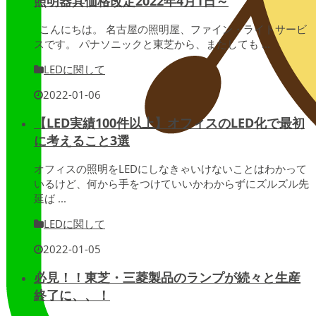
照明器具価格改定2022年4月1日～
こんにちは。 名古屋の照明屋、ファイン・ライトサービ
スです。 パナソニックと東芝から、またしても ...
LEDに関して
2022-01-06
【LED実績100件以上】オフィスのLED化で最初
に考えること3選
オフィスの照明をLEDにしなきゃいけないことはわかって
いるけど、何から手をつけていいかわからずにズルズル先
延ば ...
LEDに関して
2022-01-05
必見！！東芝・三菱製品のランプが続々と生産
終了に、、！