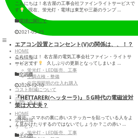
こんにちは！名古屋の工事会社ファインライトサービスで
す
現在、蛍光灯・電球は東芝や三菱のランプ ...
電球に関して
2021-05-25
エアコン設置とコンセント(V)の関係は、、！？
HOME
こんにちは！ 名古屋の電気工事会社ファイン・ライトサ
会社情報
ービスです
久しぶりの更新となってしまいま ...
サービス
蛍光灯・LED販売、工事
空調機
空調点検・整備
住宅用照明の仕入れ購入
2020-12-10
コスト削減について
ブログ
『HETTARER(ヘッターラ)』５G時代の電磁波対
お問い合わせ
策は大丈夫？
HOME
最近、スマホの裏に赤いステッカーを貼っている人をよ
会社情報
く見かけたりするのではないでしょうか？この赤い ...
サービス
蛍光灯・LED販売、工事
その他