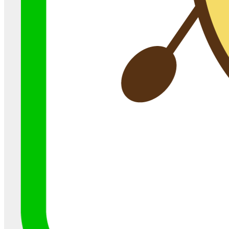
エアコン設置とコンセント(V)
の関係は、、！？
こんにちは！ 名古屋の電気工事会社ファイン・
ライトサービスです
久しぶりの更新となっ
てしまいま ...
空調機
2020-12-10
『HETTARER(ヘッターラ)』
５G時代の電磁波対策は大丈
夫？
最近、スマホの裏に赤いステッカーを貼ってい
る人をよく見かけたりするのではないでしょう
か？この赤い ...