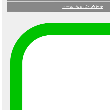
メールでのお問い合わせ
【また値上げ】パナソニッ
ク・東芝のランプ・照明器具価
格改定2022年4月1日～
こんにちは。 名古屋の照明屋、ファイン・ライ
トサービスです。 パナソニックと東芝から、ま
たしても ...
LEDに関して
2022-01-06
【LED実績100件以上】オフィ