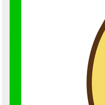
スのLED化で最初に考えるこ
と3選
オフィスの照明をLEDにしなきゃいけないこと
はわかっているけど、何から手をつけていいか
わからずにズルズル先延ば ...
LEDに関して
2022-01-05
必見！！東芝・三菱製品のラン
プが続々と生産終了に、、！
こんにちは！名古屋の工事会社ファインライト
サービスです
現在、蛍光灯・電球は東芝や
三菱のランプ ...
電球に関して
2021-05-25