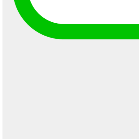
その他
2020-05-19
『HETTARER(ヘッターラ)』
充電が長持ちする赤いステッ
カーとは？
最近、スマホの裏に赤いステッカーを貼ってい
る人をよく見かけたりするのではないでしょう
か？この赤い ...
ブログ
2020-05-18