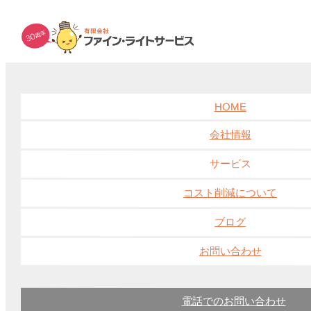
935E7801-4927-496D-9BCB-
38E7E72587A0
HOME
人間環境大学様 エアコンフィルター清掃
会社情報
ホーム
サービス
コスト削減について
ブログ
LEDに関して
その他
ブログ
施工実績
お問い合わせ
球ちゃんの豆知識
球ちゃんの部屋
空調機
電球に関して
電話でのお問い合わせ