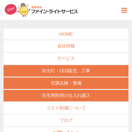
ｼｰﾘﾝｸﾞﾗｲﾄ
den9.jp
2018-09-12 14:56
HOME
会社情報
サービス
蛍光灯・LED販売、工事
空調点検・整備
住宅用照明の仕入れ購入
コスト削減について
ブログ
引越し中に…照明器
ホーム
具がないっ！