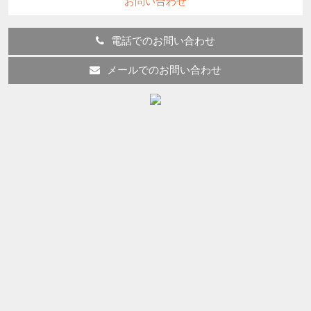
お問い合わせ
電話でのお問い合わせ
メールでのお問い合わせ
LEDに関して
その他
ブログ
施工実績
球ちゃんの豆知識
球ちゃんの部屋
空調機
電球に関して
【また値上げ】パナソニック・東芝のランプ・照
明器具価格改定2022年4月1日～
2022-01-06
【LED実績100件以上】オフィスのLED化で最初に
考えること3選
2022-01-05
必見！！東芝・三菱製品のランプが続々と生産終