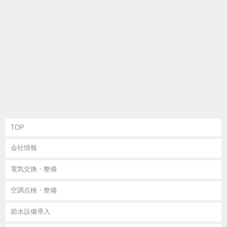
〒464-0856 愛知県名古屋市千種区吹上1-5-4
TEL : 052-732-8011
FAX : 052-732-8012
Fine Light Service
TOP
会社情報
電気交換・整備
空調点検・整備
節水設備導入