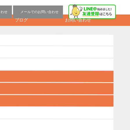
合わせ
メールでのお問い合わせ
お問い合わせ
ブログ
LEDに関して
その他
ブログ
施工実績
球ちゃんの豆
知識
球ちゃんの部屋
空調機
電球に関して
【また値上げ】パナソニ
ック・東芝のランプ・照
明器具価格改定2022年4月
1日～
2022-01-06
【LED実績100件以上】オ