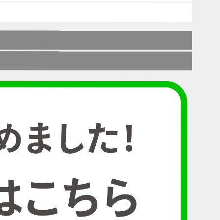
フィスのLED化で最初に
考えること3選
2022-01-05
必見！！東芝・三菱製品
のランプが続々と生産終
了に、、！
2021-05-25
エアコン設置とコンセン
ト(V)の関係は、、！？
2020-12-10
『HETTARER(ヘッター
ラ)』５G時代の電磁波対
策は大丈夫？
2020-05-19
『HETTARER(ヘッター
ラ)』充電が長持ちする赤
いステッカーとは？
2020-05-18