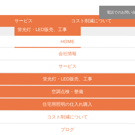
電話でのお問い
コスト削減について
サービス
蛍光灯・LED販売、工事
13
空調点検・整備
HOME
住宅用照明の仕入れ購入
会社情報
サービス
蛍光灯・LED販売、工事
空調点検・整備
ホーム
住宅用照明の仕入れ購入
コスト削減について
ブログ