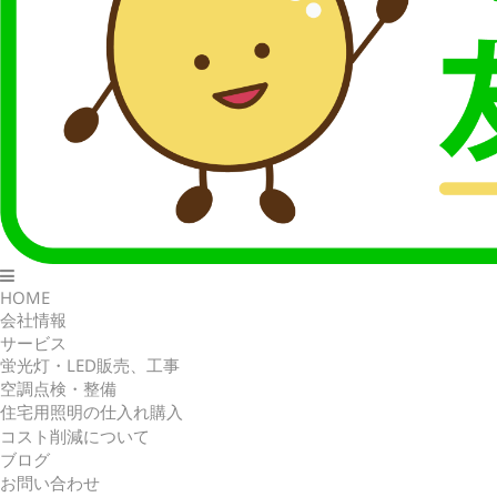
生産終了が迫る！水銀灯からLED
へ！
HOME
会社情報
サービス
蛍光灯・LED販売、工事
空調点検・整備
住宅用照明の仕入れ購入
コスト削減について
ブログ
お問い合わせ