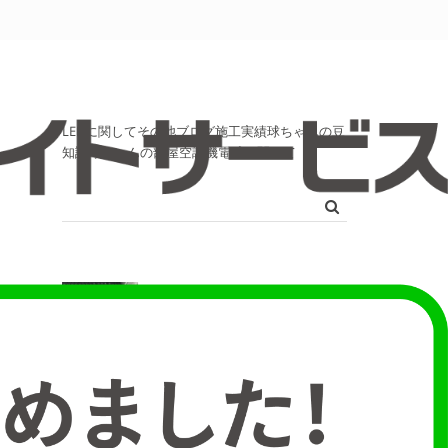
LEDに関して
その他
ブログ
施工実績
球ちゃんの豆
知識
球ちゃんの部屋
空調機
電球に関して
【また値上げ】パナソニ
ック・東芝のランプ・照
明器具価格改定2022年4
月1日～
2022-01-06
【LED実績100件以上】オ
フィスのLED化で最初に
考えること3選