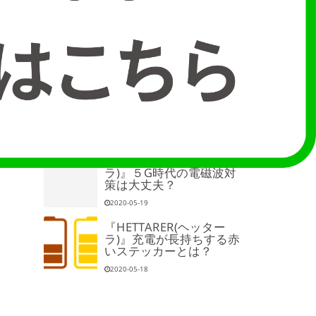
2022-01-05
必見！！東芝・三菱製品
のランプが続々と生産終
了に、、！
2021-05-25
エアコン設置とコンセン
ト(V)の関係は、、！？
2020-12-10
『HETTARER(ヘッター
ラ)』５G時代の電磁波対
策は大丈夫？
2020-05-19
『HETTARER(ヘッター
ラ)』充電が長持ちする赤
いステッカーとは？
2020-05-18