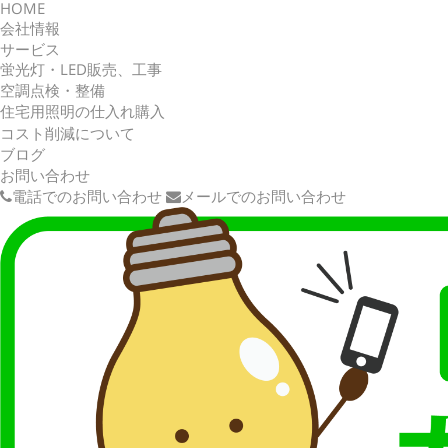
HOME
会社情報
サービス
蛍光灯・LED販売、工事
空調点検・整備
住宅用照明の仕入れ購入
コスト削減について
ブログ
お問い合わせ
電話でのお問い合わせ
メールでのお問い合わせ
〒464-0856 愛知県名古屋市千種区吹上1-5-4
TEL : 052-732-8011
FAX : 052-732-8012