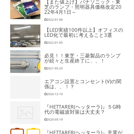
【また値上げ】パナソニック・東
芝のランプ・照明器具価格改定20
22年4月1日～
2022-01-06
【LED実績100件以上】オフィスの
LED化で最初に考えること3選
2022-01-05
必見！！東芝・三菱製品のランプ
が続々と生産終了に、、！
2021-05-25
エアコン設置とコンセント(V)の関
係は、、！？
2020-12-10
『HETTARER(ヘッターラ)』５G時
代の電磁波対策は大丈夫？
2020-05-19
『HETTARER(ヘッターラ)』充電が