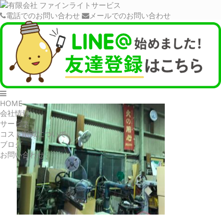
電話でのお問い合わせ
メールでのお問い合わせ
3AF3E049-30B9-444F-80DE-A8C4
C50A9A37
HOME
会社情報
サービス
コスト削減について
ブログ
お問い合わせ