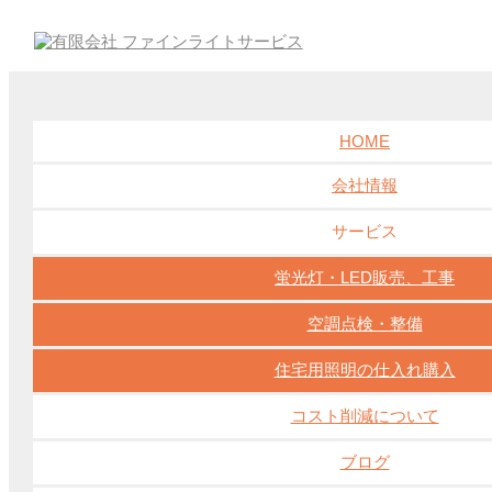
pixta_38159913_L2
den9.jp
2018-06-11 12:58
HOME
会社情報
pixta_38159913_L2
サービス
ホーム
蛍光灯・LED販売、工事
空調点検・整備
住宅用照明の仕入れ購入
LEDに関して
その他
ブログ
施工実績
球ちゃんの豆知識
球ちゃんの部屋
空調
機
電球に関して
コスト削減について
ブログ