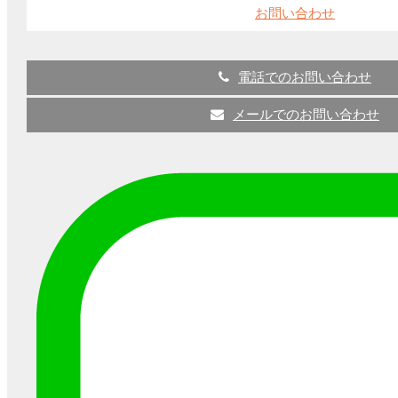
お問い合わせ
電話でのお問い合わせ
【また値上げ】パナソニック・東芝のランプ・
照明器具価格改定2022年4月1日～
メールでのお問い合わせ
こんにちは。 名古屋の照明屋、ファイン・ライトサービ
スです。 パナソニックと東芝から、またしても ...
LEDに関して
2022-01-06
【LED実績100件以上】オフィスのLED化で最初
に考えること3選
オフィスの照明をLEDにしなきゃいけないことはわかって
いるけど、何から手をつけていいかわからずにズルズル先
延ば ...
LEDに関して