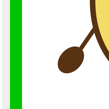
最近、スマホの裏に赤いステッカーを貼っている人をよ
く見かけたりするのではないでしょうか？この赤い ...
その他
2020-05-19
『HETTARER(ヘッターラ)』充電が長持ちする
赤いステッカーとは？
最近、スマホの裏に赤いステッカーを貼っている人をよ
く見かけたりするのではないでしょうか？この赤い ...
ブログ
2020-05-18