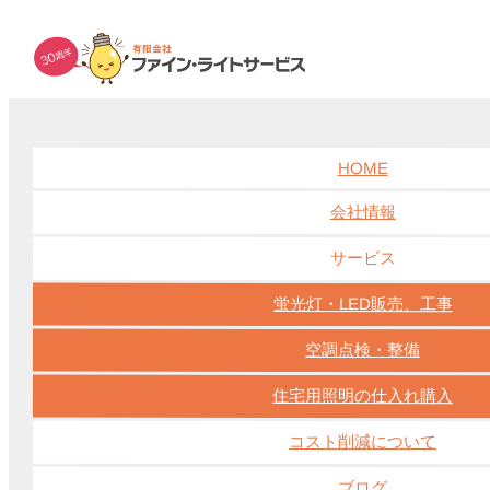
suisosui04
suisosui04
HOME
ホーム
会社情報
サービス
蛍光灯・LED販売、工事
LEDに関して
その他
ブログ
施工実績
空調点検・整備
球ちゃんの豆知識
球ちゃんの部屋
空調機
住宅用照明の仕入れ購入
電球に関して
コスト削減について
ブログ