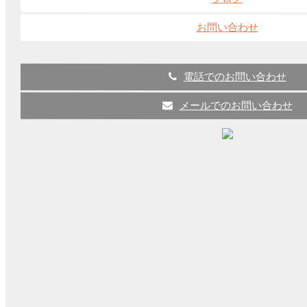
お問い合わせ
電話でのお問い合わせ
【また値上げ】パナソニッ
ク・東芝のランプ・照明器具価
メールでのお問い合わせ
格改定2022年4月1日～
こんにちは。 名古屋の照明屋、ファイン・ライ
トサービスです。 パナソニックと東芝から、ま
たしても ...
LEDに関して
2022-01-06
【LED実績100件以上】オフィ
スのLED化で最初に考えるこ